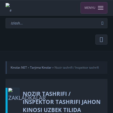
MENYU
Kinolar.NET
»
Tarjima Kinolar
» Nozir tashrifi / Inspektor tashrifi
Jahon kinosi Uzbek tilida O'zbekcha tarjima kino 2015 Full HD tas-ix
NOZIR TASHRIFI /
skachat
INSPEKTOR TASHRIFI JAHON
KINOSI UZBEK TILIDA