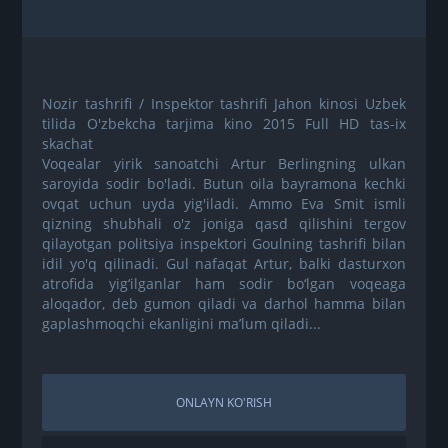
Nozir tashrifi / Inspektor tashrifi Jahon kinosi Uzbek
tilida O'zbekcha tarjima kino 2015 Full HD tas-ix
skachat
Voqealar yirik sanoatchi Artur Berlingning ulkan
saroyida sodir bo'ladi. Butun oila bayramona kechki
ovqat uchun uyda yig'iladi. Ammo Eva Smit ismli
qizning shubhali o'z joniga qasd qilishini tergov
qilayotgan politsiya inspektori Goulning tashrifi bilan
idil yo'q qilinadi. Gul nafaqat Artur, balki dasturxon
atrofida yig‘ilganlar ham sodir bo‘lgan voqeaga
aloqador, deb gumon qiladi va darhol hamma bilan
gaplashmoqchi ekanligini ma’lum qiladi...
ONLAYN KO'RISH