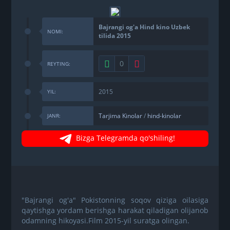
Bajrangi og'a Hind kino Uzbek
NOMI:
tilida 2015
0
REYTING:
2015
YIL:
Tarjima Kinolar
/
hind-kinolar
JANR:
Bizga Telegramda qo'shiling!
"Bajrangi og'a" Pokistonning soqov qiziga oilasiga
qaytishga yordam berishga harakat qiladigan olijanob
odamning hikoyasi.Film 2015-yil suratga olingan.