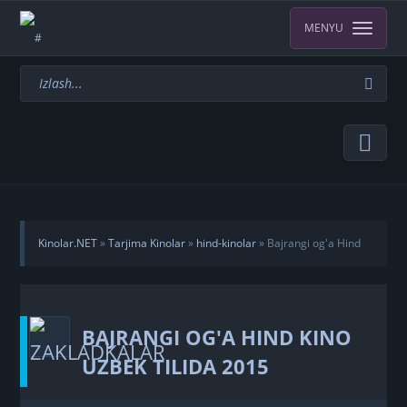
MENYU
Kinolar.NET
»
Tarjima Kinolar
»
hind-kinolar
» Bajrangi og'a Hind
kino Uzbek tilida 2015
BAJRANGI OG'A HIND KINO
UZBEK TILIDA 2015