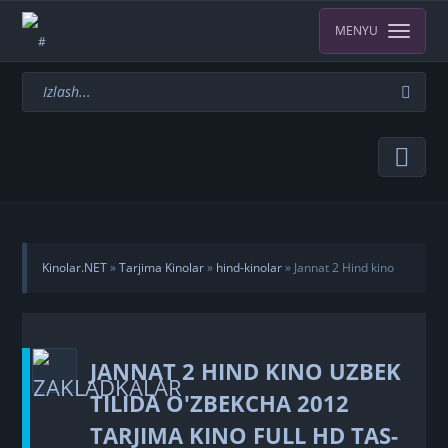
MENYU
Kinolar.NET
»
Tarjima Kinolar
»
hind-kinolar
» Jannat 2 Hind kino
Uzbek tilida O'zbekcha 2012 tarjima kino Full HD tas-ix skachat
JANNAT 2 HIND KINO UZBEK
TILIDA O'ZBEKCHA 2012
TARJIMA KINO FULL HD TAS-