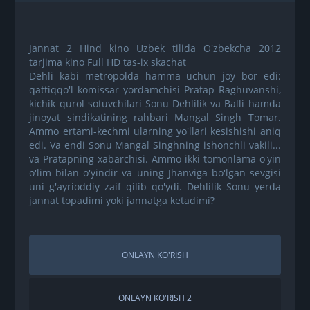
Jannat 2 Hind kino Uzbek tilida O'zbekcha 2012
tarjima kino Full HD tas-ix skachat
Dehli kabi metropolda hamma uchun joy bor edi:
qattiqqo'l komissar yordamchisi Pratap Raghuvanshi,
kichik qurol sotuvchilari Sonu Dehlilik va Balli hamda
jinoyat sindikatining rahbari Mangal Singh Tomar.
Ammo ertami-kechmi ularning yo'llari kesishishi aniq
edi. Va endi Sonu Mangal Singhning ishonchli vakili...
va Pratapning xabarchisi. Ammo ikki tomonlama o'yin
o'lim bilan o'yindir va uning Jhanviga bo'lgan sevgisi
uni g'ayrioddiy zaif qilib qo'ydi. Dehlilik Sonu yerda
jannat topadimi yoki jannatga ketadimi?
ONLAYN KO'RISH
ONLAYN KO'RISH 2